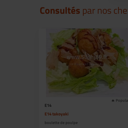
Consultés
par nos che
🔥 Popula
E14
E14 takoyaki
boulette de poulpe