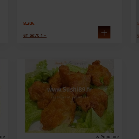
8,20€
en savoir +
ire
🔥 Populaire