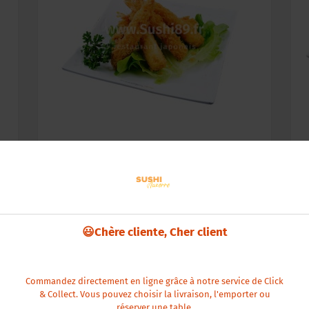
E5
E5 Crevette Tempura
(6 Pièces)
(
😃Chère cliente, Cher client
13,00€
en savoir +
Commandez directement en ligne grâce à notre service de Click
& Collect. Vous pouvez choisir la livraison, l'emporter ou
réserver une table.