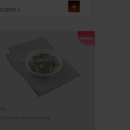
en savoir +
épuisée
E12
E12 Salade Hijiki Edamamé