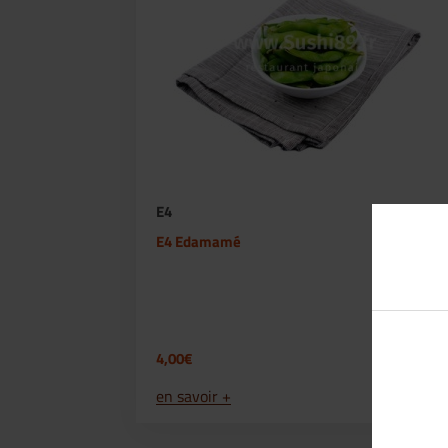
E4
E4 Edamamé
4,00€
en savoir +