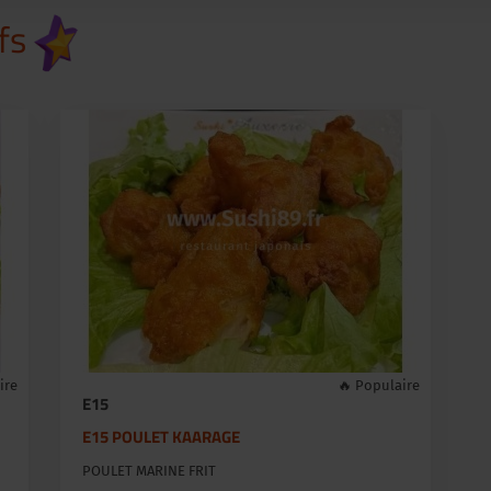
fs
ire
🔥 Populaire
E15
E15 POULET KAARAGE
POULET MARINE FRIT