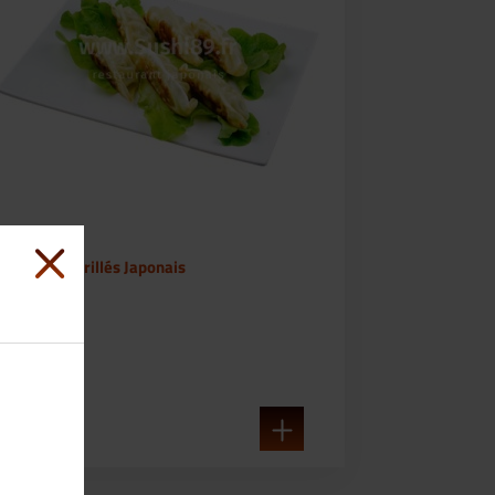
E6
E6 Raviolis Grillés Japonais
6 Pièces)
6,00€
en savoir +