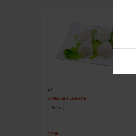
E7
E7 Raviolis Crevette
(4 Pièces)
5,50€