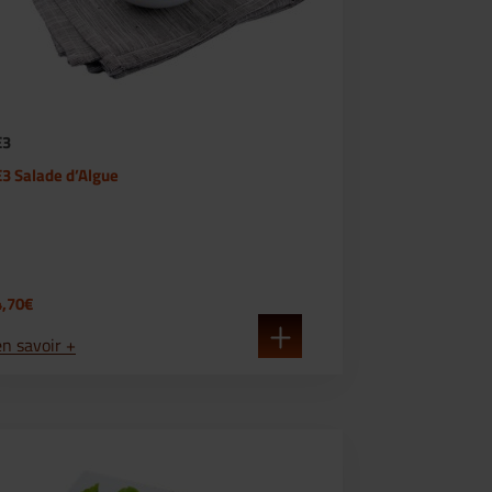
E3
E3 Salade d’Algue
4,70€
en savoir +