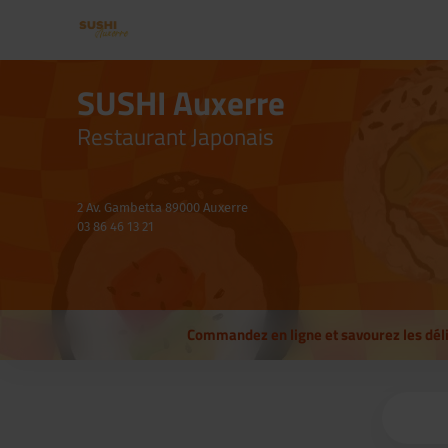
SUSHI Auxerre
Restaurant Japonais
2 Av. Gambetta 89000 Auxerre
03 86 46 13 21
Commandez en ligne et savourez les délice