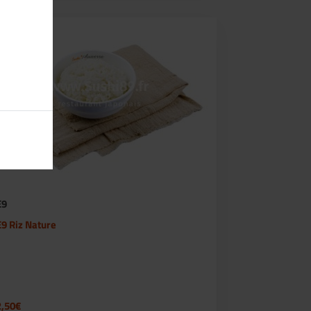
E9
E9 Riz Nature
2,50€